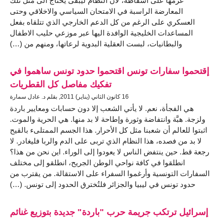
عزمها على اسقاطه، لأن النظام ليبقى يحتاج الى مثل تلك
المعارضة الراسبة في الامتحان السياسي والاخلاقي وحتى
العسكري على الرغم من كل الدعم الخارجي الذي تتلقاه بفعل
المساعدات الخليجية الوافدة اليها عبر موزعي حليب الاطفال
والبطانيات، لبست العقلية البدوية لرعاتها، ومنهم من (…)
إقتحموا سفارات تونس اقتحموا حدود تونس ساهموا في
تفكيك مفاصل كل القطريات
16 كانون الثاني (يناير) 2011, بقلم د. عادل سمارة
هي الفجأة، نعم. لا يأتي الشعب إلا دون حسابات ومعايير باردة
ولزجة. هبَّة وانتفاضة وثورة وإطاحة لا بد منها. هي الحرية والموت.
اثبتوا للعالم أن شعبنا مثل كل الأحرار. هذا الجسم الممتلىء بالقيح
لا بد من فصده، هذا النظام الذي تربى على الدم والربا فليغادر. لا
رجعة قط. حين ينتفض الناس لا يعودوا إلى الوراء. اين نحن من هذا؟
انطلقوا في كافة نواحي الوطن الجريح، انطلقو إلى مختلف
السفارات التونسية وأرغموا السفراء على الاستقالة. من يقترب من
حدود تونس في ليبيا والجزائر فلتُخترق الحدود إلى تونس. (…)
إسرائيل ترتكب جريمة حرب "باردة" جديدة بتوزيع غنائم