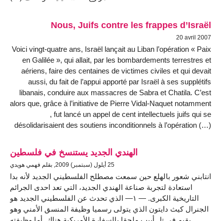
Nous, Juifs contre les frappes d’Israël
20 avril 2007
Voici vingt-quatre ans, Israël lançait au Liban l’opération « Paix
en Galilée », qui allait, par les bombardements terrestres et
aériens, faire des centaines de victimes civiles et qui devait
aussi, du fait de l’appui apporté par Israël à ses supplétifs
libanais, conduire aux massacres de Sabra et Chatila. C’est
alors que, grâce à l’initiative de Pierre Vidal-Naquet notamment
, fut lancé un appel de cent intellectuels juifs qui se
désolidarisaient des soutiens inconditionnels à l’opération (…)
الهندي الجديد يستنسخ في فلسطين
25 أيلول (سبتمبر) 2009, بقلم فهمي هويدي
انتابني شعور بالهلع حين سمعت مصطلح الفلسطيني الجديد لأنه بدا
استعادة لتجربة صناعة الهندي الجديد، التي تعد احدى الجرائم
التاريخية الكبرى. — ١— الذي تحدث عن الفلسطيني الجديد هو
الجنرال كيث دايتون الذي يتولى رسميا وظيفة المنسق الأمني وهو
يقيم في تل أبيب ملحقا بالسفارة الأمريكية هناك. أما وظيفته