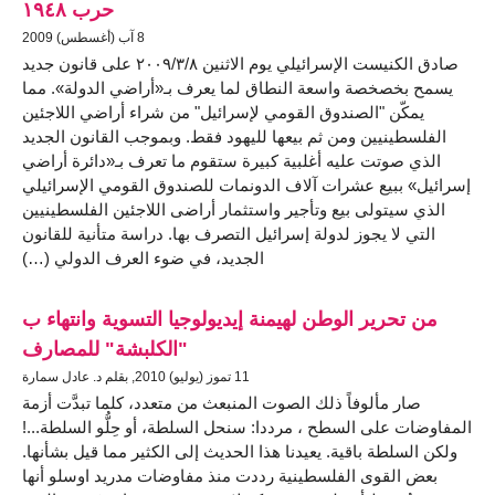
حرب ١٩٤٨
8 آب (أغسطس) 2009
صادق الكنيست الإسرائيلي يوم الاثنين ٢٠٠٩/٣/٨ على قانون جديد
يسمح بخصخصة واسعة النطاق لما يعرف بـ«أراضي الدولة». مما
يمكّن "الصندوق القومي لإسرائيل" من شراء أراضي اللاجئين
الفلسطينيين ومن ثم بيعها لليهود فقط. وبموجب القانون الجديد
الذي صوتت عليه أغلبية كبيرة ستقوم ما تعرف بـ«دائرة أراضي
إسرائيل» ببيع عشرات آلاف الدونمات للصندوق القومي الإسرائيلي
الذي سيتولى بيع وتأجير واستثمار أراضى اللاجئين الفلسطينيين
التي لا يجوز لدولة إسرائيل التصرف بها. دراسة متأنية للقانون
الجديد، في ضوء العرف الدولي (…)
من تحرير الوطن لهيمنة إيديولوجيا التسوية وانتهاء ب
"الكلبشة" للمصارف
11 تموز (يوليو) 2010, بقلم د. عادل سمارة
صار مألوفاً ذلك الصوت المنبعث من متعدد، كلما تبدَّت أزمة
المفاوضات على السطح ، مرددا: سنحل السلطة، أو حِلُّو السلطة...!
ولكن السلطة باقية. يعيدنا هذا الحديث إلى الكثير مما قيل بشأنها.
بعض القوى الفلسطينية رددت منذ مفاوضات مدريد اوسلو أنها