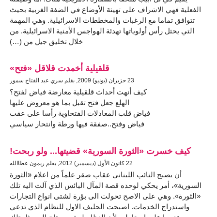
الفعلية فهي الاشراف على تهيئة الأوضاع في الضفة الغربية بحيث
تتوافق تماما مع الرغبات والمخططات الاسرائيلية. وهي المهمة
التي يحتل رأس أولوياتها تهدئة الهواجس الأمنية الاسرائيلية. من
خلال تخليق جيل من (…)
قلقيلية أخمدت قلاقل «فتح»
23 حزيران (يونيو) 2009, بقلم سري عبد الفتاح سمور
كيف أنهت أحداث قلقيلية معارضة فياض لفتح؟
الهلع جعل فتح تقبل بما هو معروض عليها
فياض قلب المعادلات الفتحاوية رأسا على عقب
فياض وفتح..صفقة فيها ورطة وانتحار سياسي
كيف خسرت «الثورة السورية» قضيتها... ولو ربحت!
22 كانون الأول (ديسمبر) 2012, بقلم ريمون عطاالله
أن يصبح النائب اللبناني عقاب صقر علماً من اعلام «الثورة
السورية»، أمر يحكي لوحده قصة المآل البائس الذي آلت اليه تلك
«الثورة». وهي على الاصح تحولت الى بؤرة لشتى انواع التجارات
واستدراج الخدمات. اصبحت الحليف الاول للنظام الذي تدعي