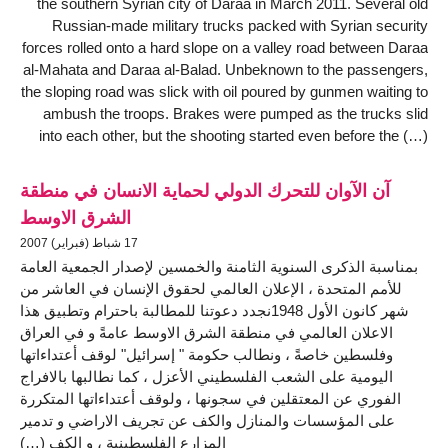
the southern Syrian city of Daraa in March 2011. Several old
Russian-made military trucks packed with Syrian security
forces rolled onto a hard slope on a valley road between Daraa
al-Mahata and Daraa al-Balad. Unbeknown to the passengers,
the sloping road was slick with oil poured by gunmen waiting to
ambush the troops. Brakes were pumped as the trucks slid
into each other, but the shooting started even before the (…)
آن الآوان للتحرك الدولي لحماية الانسان في منطقة
الشرق الاوسط
17 شباط (فبراير) 2007
بمناسبة الذكرى السنوية الثامنة والخمسين لإصدار الجمعية العامة
للأمم المتحدة ، الإعلان العالمي لحقوق الإنسان في العاشر من
شهر كانون الأول 1948نجدد دعوتنا للمطالبة باحترام وتطبيق هذا
الاعلان العالمي في منطقة الشرق الاوسط عامةً و في العراق
وفلسطين خاصةً ، ونطالب حكومة " إسرائيل" لوقف أعتداءاتها
اليومية على الشعب الفلسطيني الأعزل ، كما نطالبها بالافراج
الفوري عن المعتقلين في سجونها ، ولوقف أعتداءاتها المتكررة
على المؤسسات والمنازل والكف عن تجريف الاراضي و تدمير
المزارع الفلسطينية ، و الكف (…)