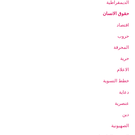
الديمقراطية
حقوق الانسان
اقتصاد
حروب
المحرقة
حرية
الاعلام
خطط التسوية
دعاية
عنصرية
دين
الصهيونية