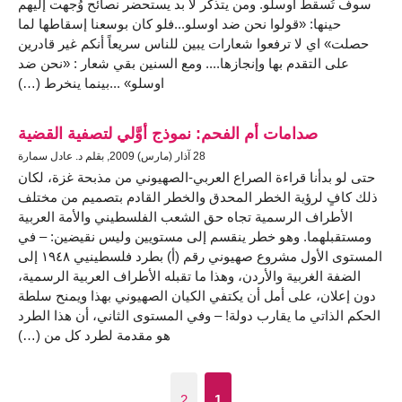
سوف تُسقط أوسلو. ومن يتذكر لا بد يستحضر نصائح وُجهت إليهم
حينها: «قولوا نحن ضد اوسلو...فلو كان بوسعنا إسقاطها لما
حصلت» اي لا ترفعوا شعارات يبين للناس سريعاً أنكم غير قادرين
على التقدم بها وإنجازها.... ومع السنين بقي شعار : «نحن ضد
اوسلو» ...بينما ينخرط (…)
صدامات أم الفحم: نموذج أوَّلي لتصفية القضية
28 آذار (مارس) 2009, بقلم د. عادل سمارة
حتى لو بدأنا قراءة الصراع العربي-الصهيوني من مذبحة غزة، لكان
ذلك كافٍ لرؤية الخطر المحدق والخطر القادم بتصميم من مختلف
الأطراف الرسمية تجاه حق الشعب الفلسطيني والأمة العربية
ومستقبلهما. وهو خطر ينقسم إلى مستويين وليس نقيضين: – في
المستوى الأول مشروع صهيوني رقم (أ) بطرد فلسطينيي ١٩٤٨ إلى
الضفة الغربية والأردن، وهذا ما تقبله الأطراف العربية الرسمية،
دون إعلان، على أمل أن يكتفي الكيان الصهيوني بهذا ويمنح سلطة
الحكم الذاتي ما يقارب دولة! – وفي المستوى الثاني، أن هذا الطرد
هو مقدمة لطرد كل من (…)
2
1