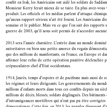
conflit en Irak, les Américains ont aidé les soldats de Saddam
Monsieur Kerry ferait mieux de se taire. En plus avez-vous 
produit. Les officiels et les médias parlent d’attaque chimi
qu’aucun rapport sérieux n’ait été fourni. Les Américains dis
semaine et le publier. Mais vu ce que l’on sait des rapports
guerre de 2003, qu’il nous soit permis de n’accorder aucune
2013 sera l’année charnière. L’entrée dans un monde dominé
autoritaires ou bien une petite amorce du regain démocratiq
que des millions de manifestants, en France, en Europe et da
affirmer leur refus de cette opération punitive déclenchée p
crépusculaires chef d’Etat occidentaux.
1914, Jaurès, temps d’espoirs et de pacifisme mais aussi de 
les régimes et leurs dirigeants. Les gouvernements du mond
millions d’enfants morts dans tous ces conflits depuis un sièc
millions de décès, blessés, soldats déglingués. Des bâtiments 
d’intransigeances mortifères qui n’ont pas pu être corrigées 
démocratiques. Cette fois, en 2013, les peuples disposent d