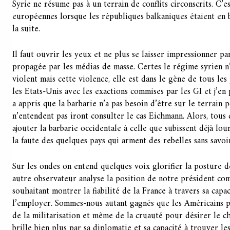
Syrie ne résume pas à un terrain de conflits circonscrits. C’es
européennes lorsque les républiques balkaniques étaient en 
la suite.
Il faut ouvrir les yeux et ne plus se laisser impressionner p
propagée par les médias de masse. Certes le régime syrien n
violent mais cette violence, elle est dans le gène de tous le
les Etats-Unis avec les exactions commises par les GI et j’en p
a appris que la barbarie n’a pas besoin d’être sur le terrain 
n’entendent pas iront consulter le cas Eichmann. Alors, tous
ajouter la barbarie occidentale à celle que subissent déjà lo
la faute des quelques pays qui arment des rebelles sans savoir
Sur les ondes on entend quelques voix glorifier la posture 
autre observateur analyse la position de notre président c
souhaitant montrer la fiabilité de la France à travers sa capac
l’employer. Sommes-nous autant gagnés que les Américains pa
de la militarisation et même de la cruauté pour désirer le c
brille bien plus par sa diplomatie et sa capacité à trouver le