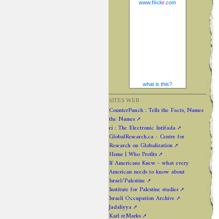
www.
flick
r
.com
what is this?
SITES WEB
CounterPunch : Tells the Facts, Names
the Names
ei : The Electronic Intifada
GlobalResearch.ca - Centre for
Research on Globalization
Home | Who Profits
If Americans Knew - what every
American needs to know about
Israel/Palestine
Institute for Palestine studies
Israeli Occupation Archive
Jadaliyya
Karl reMarks