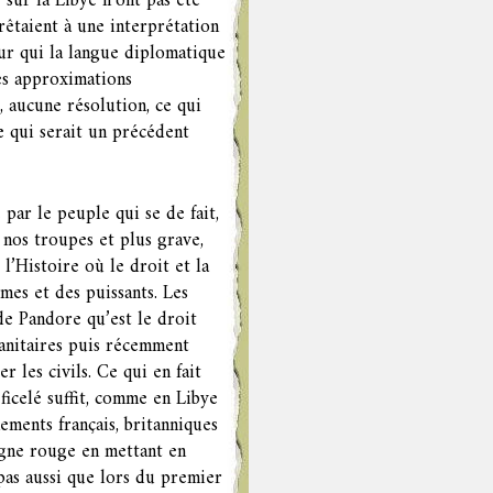
sur la Libye n’ont pas été
 prêtaient à une interprétation
our qui la langue diplomatique
ues approximations
t, aucune résolution, ce qui
e qui serait un précédent
 par le peuple qui se de fait,
nos troupes et plus grave,
’Histoire où le droit et la
rmes et des puissants. Les
de Pandore qu’est le droit
anitaires puis récemment
 les civils. Ce qui en fait
ficelé suffit, comme en Libye
ements français, britanniques
ligne rouge en mettant en
pas aussi que lors du premier