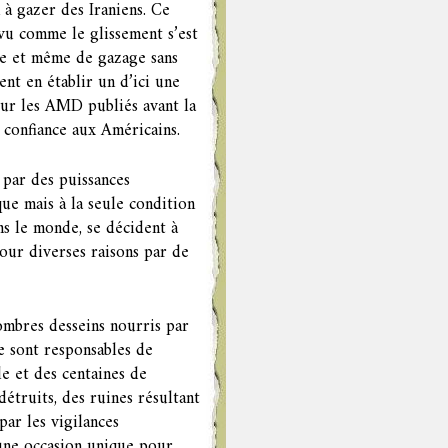
 à gazer des Iraniens. Ce
vu comme le glissement s’est
que et même de gazage sans
ent en établir un d’ici une
 sur les AMD publiés avant la
 confiance aux Américains.
 par des puissances
ue mais à la seule condition
ns le monde, se décident à
our diverses raisons par de
sombres desseins nourris par
e sont responsables de
le et des centaines de
détruits, des ruines résultant
par les vigilances
’une occasion unique pour