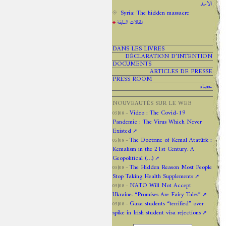
الاسد
Syria: The hidden massacre
المقالات السابقة
DANS LES LIVRES
DÉCLARATION D’INTENTION
DOCUMENTS
ARTICLES DE PRESSE
PRESS ROOM
حصاد
NOUVEAUTÉS SUR LE WEB
Video : The Covid-19
05|08 –
Pandemic : The Virus Which Never
Existed
The Doctrine of Kemal Atatürk :
05|08 –
Kemalism in the 21st Century. A
Geopolitical (…)
The Hidden Reason Most People
05|08 –
Stop Taking Health Supplements
NATO Will Not Accept
05|08 –
Ukraine. “Promises Are Fairy Tales”
Gaza students “terrified” over
05|08 –
spike in Irish student visa rejections