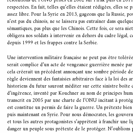
résolutions de l’ONU prises en 2002 sur l’Irak puis en 2011 
respectées. En fait, telles qu’elles étaient rédigées, elles se
assez libre. Pour la Syrie en 2013, gageons que la Russie, p
n’est pas du chinois, ne se laissera pas entraîner dans quelq
sémantiques, pas plus que les Chinois. Cette fois, ce sera nie
obligera nos soldats à intervenir en dehors du cadre légal, c
depuis 1999 et les frappes contre la Serbie.
Une intervention militaire française ne peut pas être tolérée
serait complice d’un acte de vengeance guerrière menée par 
cela créerait un précédent annonçant une sombre période de l
règle deviennent des fantaisies arbitraires face à la loi des a
historiens du futur sauront méditer sur cette sinistre boîte 
d’ingérence, inventé par Kouchner au nom de principes hum
transcrit en 2005 par une charte de l’ONU incitant à protéger
est constitue un permis de faire la guerre. Un prétexte bien 
puis maintenant en Syrie. Pour nous démocrates, les gouvern
et tous les autres protagonistes s’apprêtent à franchir une 
danger un peuple sous prétexte de le protéger. N’oublions 