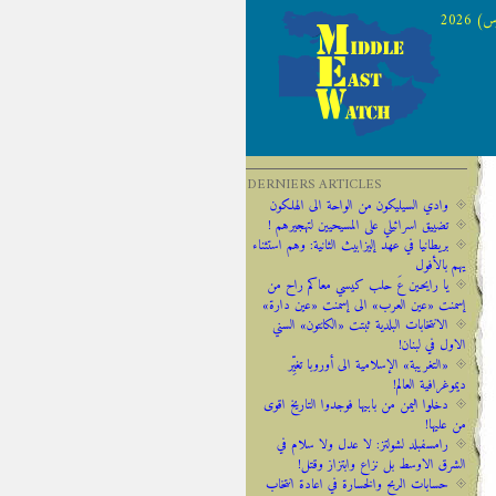
 2026
DERNIERS ARTICLES
وادي السيليكون من الواحة الى الهلكون
تضييق اسرائيلي على المسيحيين لتهجيرهم !
‫‫بريطانيا ‫في ‫عهد‬‬ ‫إليزابيث‬ ‫الثانية:‬‬ ‬‬وهم ‫استثناء
‫يهم‬ ‫بالأفول‬ ‬
يا رايحين عَ حلب كيسي معاكم راح من
إسمنت «عين العرب» الى إسمنت «عين دارة»
الانتخابات البلدية ثبتت «الكانتون» السني
الاول في لبنان!
«التغريبة» الإسلامية الى أوروبا تغيِّر
ديموغرافية العالم!
دخلوا اليمن من بابيها فوجدوا التاريخ اقوى
من عليها!
رامسفبلد لشولتز: لا عدل ولا سلام في
الشرق الاوسط بل نزاع وابتزاز وقتل!
حسابات الربح والخسارة في اعادة انتخاب