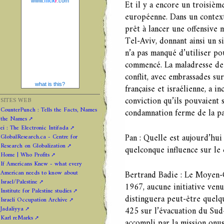
www.
flick
r
.com
Et il y a encore un troisiè
européenne. Dans un context
prêt à lancer une offensive 
Tel-Aviv, donnant ainsi un s
n’a pas manqué d’utiliser p
commencé. La maladresse de
conflit, avec embrassades su
what is this?
française et israélienne, a i
conviction qu’ils pouvaient 
SITES WEB
CounterPunch : Tells the Facts, Names
condamnation ferme de la pa
the Names
ei : The Electronic Intifada
Pan : Quelle est aujourd’hui
GlobalResearch.ca - Centre for
Research on Globalization
quelconque influence sur le c
Home | Who Profits
If Americans Knew - what every
American needs to know about
Bertrand Badie : Le Moyen-O
Israel/Palestine
1967, aucune initiative ven
Institute for Palestine studies
distinguera peut-être quelqu
Israeli Occupation Archive
Jadaliyya
425 sur l’évacuation du Sud-L
Karl reMarks
accompli par la mission onus