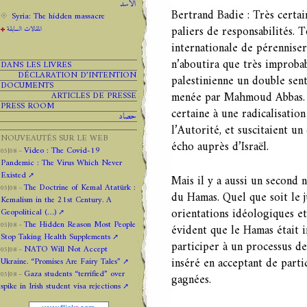
الاسد
Bertrand Badie : Très certai
Syria: The hidden massacre
paliers de responsabilités. 
المقالات السابقة
internationale de pérenniser 
n’aboutira que très improbab
DANS LES LIVRES
DÉCLARATION D’INTENTION
palestinienne un double sent
DOCUMENTS
menée par Mahmoud Abbas. Ai
ARTICLES DE PRESSE
PRESS ROOM
certaine à une radicalisati
حصاد
l’Autorité, et suscitaient u
NOUVEAUTÉS SUR LE WEB
écho auprès d’Israël.
Video : The Covid-19
05|08 –
Pandemic : The Virus Which Never
Existed
Mais il y a aussi un second 
The Doctrine of Kemal Atatürk :
05|08 –
du Hamas. Quel que soit le 
Kemalism in the 21st Century. A
orientations idéologiques et
Geopolitical (…)
The Hidden Reason Most People
05|08 –
évident que le Hamas était 
Stop Taking Health Supplements
participer à un processus de 
NATO Will Not Accept
05|08 –
inséré en acceptant de partic
Ukraine. “Promises Are Fairy Tales”
Gaza students “terrified” over
05|08 –
gagnées.
spike in Irish student visa rejections