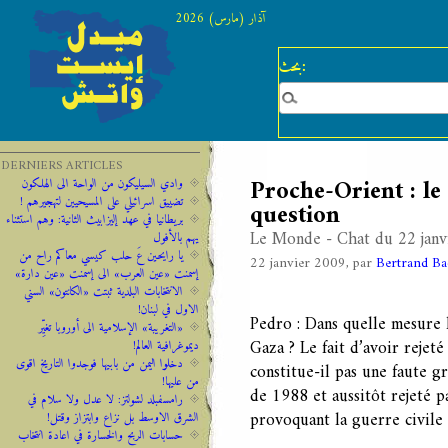
آذار (مارس) 2026
بحث:
DERNIERS ARTICLES
Proche-Orient : le
وادي السيليكون من الواحة الى الهلكون
تضييق اسرائيلي على المسيحيين لتهجيرهم !
question
‫‫بريطانيا ‫في ‫عهد‬‬ ‫إليزابيث‬ ‫الثانية:‬‬ ‬‬وهم ‫استثناء
Le Monde - Chat du 22 janv
‫يهم‬ ‫بالأفول‬ ‬
يا رايحين عَ حلب كيسي معاكم راح من
22 janvier 2009, par
Bertrand Ba
إسمنت «عين العرب» الى إسمنت «عين دارة»
الانتخابات البلدية ثبتت «الكانتون» السني
الاول في لبنان!
Pedro : Dans quelle mesure 
«التغريبة» الإسلامية الى أوروبا تغيِّر
Gaza ? Le fait d’avoir rejet
ديموغرافية العالم!
دخلوا اليمن من بابيها فوجدوا التاريخ اقوى
constitue-il pas une faute g
من عليها!
de 1988 et aussitôt rejeté p
رامسفبلد لشولتز: لا عدل ولا سلام في
provoquant la guerre civile 
الشرق الاوسط بل نزاع وابتزاز وقتل!
حسابات الربح والخسارة في اعادة انتخاب