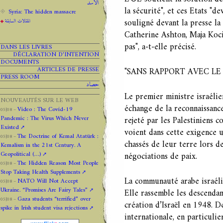
الاسد
la sécurité", et ces Etats "d
Syria: The hidden massacre
souligné devant la presse l
المقالات السابقة
Catherine Ashton, Maja Kocija
pas", a-t-elle précisé.
DANS LES LIVRES
DÉCLARATION D’INTENTION
DOCUMENTS
ARTICLES DE PRESSE
"SANS RAPPORT AVEC LE
PRESS ROOM
حصاد
Le premier ministre israéli
NOUVEAUTÉS SUR LE WEB
échange de la reconnaissance
Video : The Covid-19
05|08 –
Pandemic : The Virus Which Never
rejeté par les Palestiniens 
Existed
voient dans cette exigence u
The Doctrine of Kemal Atatürk :
05|08 –
chassés de leur terre lors de
Kemalism in the 21st Century. A
Geopolitical (…)
négociations de paix.
The Hidden Reason Most People
05|08 –
Stop Taking Health Supplements
La communauté arabe israéli
NATO Will Not Accept
05|08 –
Ukraine. “Promises Are Fairy Tales”
Elle rassemble les descendan
Gaza students “terrified” over
05|08 –
création d’Israël en 1948. D
spike in Irish student visa rejections
internationale, en particuli