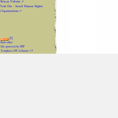
Réseau Voltaire
Yesh Din - Israeli Human Rights
Organizations
[
?
]
Back-office
Site powered by SPIP
Templates GPL Lebanon 1.9