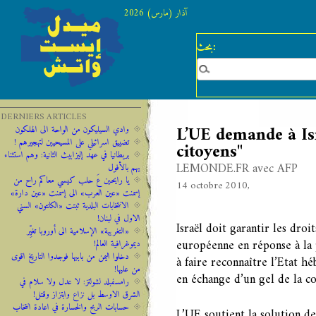
آذار (مارس) 2026
بحث:
DERNIERS ARTICLES
L’UE demande à Isra
وادي السيليكون من الواحة الى الهلكون
تضييق اسرائيلي على المسيحيين لتهجيرهم !
citoyens"
‫‫بريطانيا ‫في ‫عهد‬‬ ‫إليزابيث‬ ‫الثانية:‬‬ ‬‬وهم ‫استثناء
LEMONDE.FR avec AFP
‫يهم‬ ‫بالأفول‬ ‬
يا رايحين عَ حلب كيسي معاكم راح من
14 octobre 2010,
إسمنت «عين العرب» الى إسمنت «عين دارة»
الانتخابات البلدية ثبتت «الكانتون» السني
الاول في لبنان!
Israël doit garantir les dro
«التغريبة» الإسلامية الى أوروبا تغيِّر
européenne en réponse à la 
ديموغرافية العالم!
دخلوا اليمن من بابيها فوجدوا التاريخ اقوى
à faire reconnaître l’Etat h
من عليها!
en échange d’un gel de la co
رامسفبلد لشولتز: لا عدل ولا سلام في
الشرق الاوسط بل نزاع وابتزاز وقتل!
حسابات الربح والخسارة في اعادة انتخاب
L’UE soutient la solution de