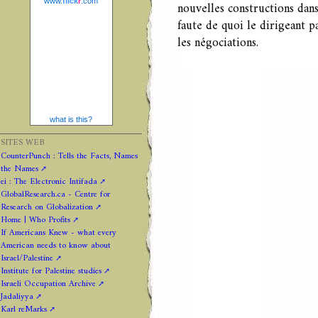
www.
flick
r
.com
nouvelles constructions dans
faute de quoi le dirigeant 
les négociations.
what is this?
SITES WEB
CounterPunch : Tells the Facts, Names
the Names
ei : The Electronic Intifada
GlobalResearch.ca - Centre for
Research on Globalization
Home | Who Profits
If Americans Knew - what every
American needs to know about
Israel/Palestine
Institute for Palestine studies
Israeli Occupation Archive
Jadaliyya
Karl reMarks