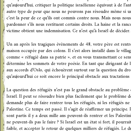
qu’aujourd’hui, critiquer la politique israélienne équivaut à de l’an
autre type de peur que nous ne pouvons pas résoudre même si un
c’est la peur de ce qu’ils ont commis contre nous. Mais nous nou
pardonner s’ils nous restituent certains droits. La haine et la ranc
victime obtient une indemnisation. Ce n’est qu’à Israël de décider.
Un an après les tragiques événements de 48, votre père est rentré
maison occupée par des colons. Il s’est alors installé dans le villa
comme « réfugié dans sa patrie », et en vous transmettant ce se
détermine les sommets de votre poésie. En tant que dirigeant de 
aux accords d’Oslo, qui échouèrent surtout sur la question du dro
qu’aujourd’hui ce soit encore le principal obstacle aux tractations 
La question des réfugiés n’est pas le grand obstacle au problème 
Israël. Il peut se résoudre bien plus facilement que le problème d
demande plus de faire rentrer tous les réfugiés, ni les réfugiés n
Palestine. Ce temps est passé. Il s’agit de réaffirmer un principe. 
sont partis il y a deux mille ans peuvent-ils rentrer et les Palesti
ne peuvent-ils pas le faire ? Si Israël est un état si fort, il pourra
faible, et accepter le retour de quelques milliers de réfugiés. Le d