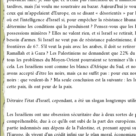
pouvaient faire. Je sais que ce n’était pas l’intention de il manifes
tardives, mais j’ai voulu me soustraire au bazar. Aujourd’hui je vo
ceux qui m’appelaient d’Europe, en se disant « désorientés » par l
où est l’intelligence d’Israël si, pour empêcher la résistance libana
détermine les conditions qui la produisent ? Pensez-vous que les
possessions minières ? Elles ne valent rien, et si Israël se retirait,
besoin d’armes. Si Israël ne veut pas de résistance palestinienne, il 
frontières de 67. S’il veut la paix avec les arabes, il doit se retir
Ramallah et à Gaza ? Les Palestiniens ne demandent que 22% du te
tous les problèmes du Moyen-Orient pourraient se terminer s’ils 
cela. Les Israéliens sont comme les blancs d’Afrique du Sud, et 
avons accepté d’être les noirs, mais ça ne suffit pas : pour eux n
noirs : que veulent-ils ? Ma seule conclusion est la suivante : les
cette paix, ils ont peur de la paix.
Détruire l’état d’Israël, cependant, a été un slogan longtemps utilis
Les Israéliens ont une obsession sécuritaire due à deux sortes de p
compréhensible, due à ce qu’ils ont subi de la part des européens. 
partie indemnisés aux dépens de la Palestine, et, prenant appui su
l’Europe, ils vivent d’un crédit infini sur le plan moral, économiqu