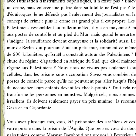
avec l’utilisation d’instruments sophistiqués, il n’existe pas ? Enle
un crime, mais enlever une patrie dans sa totalité ne l’est pas ? J
d’équivoques, je ne défends pas l’enlèvement des journalistes en Ira
concept de crime : plus le crime est grand plus il est propre. Les
Palestiniens ressemblent au bulletin météo, il y a en moyenne 5 
aux postes de contrôle et au pied du Mur, mais quand le meurtre 
s’indigne, la souffrance devient ennuyeuse et la solidarité aussi. 
mur de Berlin, qui pourtant était un petit mur, comment ce mêm
de 600 kilomètres qu’Israël a construit autour des Palestiniens ?
chute du régime d’apartheid en Afrique du Sud, que dit-il mainte
régime aux Palestiniens ? Nous, nous ne vivons pas seulement sou
cellules, dans les prisons sous occupation. Savez-vous combien d
postes de contrôle parce qu’ils ne pouvaient pas aller jusqu’à l’h
du accoucher leurs enfants devant les check-points ? Tout cela re
transforme les personnes en monstres. Malgré cela, nous sommes p
israéliens, ils doivent seulement payer un prix minime : la reconna
Gaza et en Cisjordanie.
Vous avez plusieurs fois, vous, été prisonnier des israéliens et ce
votre poésie dans la prison de L’Aquila. Que pensez-vous du doc
palestiniens comme Marwan Barghouti ont proposé à l’extérieur 