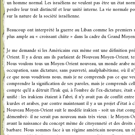
un homme normal. Les israéliens ne veulent pas être un état norm
perdre leur trait distinctif et leur unité interne. La vie normale p
sur la nature de la société israélienne.
Beaucoup ont interprété la guerre au Liban comme les premiers si
plus ample au « croissant chiite » dans la cadre du Grand Moyen
Je me demande si les Américains eux même ont une définition p
Orient. Il y a deux ans ils parlaient de Nouveau Moyen-Orient, 
Nous voulons tous un Moyen-Orient nouveau, un monde arabe n
occupation, sans dictature, sans pauvreté, analphabétisme, où il n’y
ce que nous voudrions nous, mais je ne comprends pas ce que veu
comprendre la signification de ses paroles, mais je comprends cell
compte qu’il a détruit l’Irak qui, à l’ombre de l’ex-dictature, étai
unifié : les irakiens étaient à l’abri, il n’y avait pas de conflit entre
kurdes et arabes, par contre maintenant il y a un projet d’état à c
Nouveau Moyen-Orient suit le modèle irakien - soit un état com
démembré- il ne serait pas nouveau mais très vieux : le Moyen-O
avant la naissance du concept même de citoyenneté et des droit
barbare. Nous sommes face à un régime américain nouveau, un ré