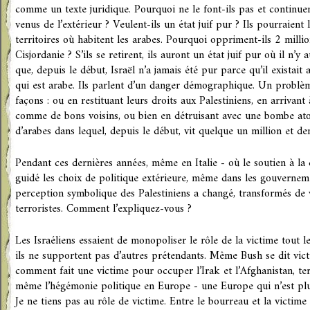
comme un texte juridique. Pourquoi ne le font-ils pas et continuent
venus de l’extérieur ? Veulent-ils un état juif pur ? Ils pourraient l
territoires où habitent les arabes. Pourquoi oppriment-ils 2 millio
Cisjordanie ? S’ils se retirent, ils auront un état juif pur où il n’y 
que, depuis le début, Israël n’a jamais été pur parce qu’il existait
qui est arabe. Ils parlent d’un danger démographique. Un problè
façons : ou en restituant leurs droits aux Palestiniens, en arrivant
comme de bons voisins, ou bien en détruisant avec une bombe at
d’arabes dans lequel, depuis le début, vit quelque un million et dem
Pendant ces dernières années, même en Italie - où le soutien à la 
guidé les choix de politique extérieure, même dans les gouverneme
perception symbolique des Palestiniens a changé, transformés de
terroristes. Comment l’expliquez-vous ?
Les Israéliens essaient de monopoliser le rôle de la victime tout le
ils ne supportent pas d’autres prétendants. Même Bush se dit vic
comment fait une victime pour occuper l’Irak et l’Afghanistan, ter
même l’hégémonie politique en Europe - une Europe qui n’est p
Je ne tiens pas au rôle de victime. Entre le bourreau et la victime 