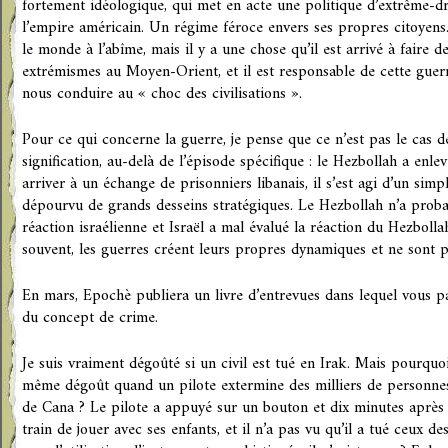
fortement idéologique, qui met en acte une politique d’extrême-dro
l’empire américain. Un régime féroce envers ses propres citoyens.
le monde à l’abîme, mais il y a une chose qu’il est arrivé à faire de
extrémismes au Moyen-Orient, et il est responsable de cette guer
nous conduire au « choc des civilisations ».
Pour ce qui concerne la guerre, je pense que ce n’est pas le cas 
signification, au-delà de l’épisode spécifique : le Hezbollah a enle
arriver à un échange de prisonniers libanais, il s’est agi d’un simpl
dépourvu de grands desseins stratégiques. Le Hezbollah n’a proba
réaction israélienne et Israël a mal évalué la réaction du Hezbolla
souvent, les guerres créent leurs propres dynamiques et ne sont p
En mars, Epochè publiera un livre d’entrevues dans lequel vous p
du concept de crime.
Je suis vraiment dégoûté si un civil est tué en Irak. Mais pourquoi
même dégoût quand un pilote extermine des milliers de personne
de Cana ? Le pilote a appuyé sur un bouton et dix minutes après il
train de jouer avec ses enfants, et il n’a pas vu qu’il a tué ceux d