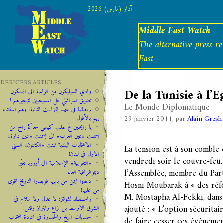
آذار (مارس) 2026
Middle East Watch
The alternative press r
East
DERNIERS ARTICLES
De la Tunisie à l’E
وادي السيليكون من الواحة الى الهلكون
تضييق اسرائيلي على المسيحيين لتهجيرهم !
Le Monde Diplomatique
‫‫بريطانيا ‫في ‫عهد‬‬ ‫إليزابيث‬ ‫الثانية:‬‬ ‬‬وهم ‫استثناء
29 janvier 2011, par
Alain Gresh
‫يهم‬ ‫بالأفول‬ ‬
يا رايحين عَ حلب كيسي معاكم راح من
إسمنت «عين العرب» الى إسمنت «عين دارة»
الانتخابات البلدية ثبتت «الكانتون» السني
La tension est à son comble
الاول في لبنان!
vendredi soir le couvre-feu.
«التغريبة» الإسلامية الى أوروبا تغيِّر
l’Assemblée, membre du Part
ديموغرافية العالم!
دخلوا اليمن من بابيها فوجدوا التاريخ اقوى
Hosni Moubarak à « des réfo
من عليها!
M. Mostapha Al-Fekki, dans de
رامسفبلد لشولتز: لا عدل ولا سلام في
ajouté : « L’option sécuritai
الشرق الاوسط بل نزاع وابتزاز وقتل!
حسابات الربح والخسارة في اعادة انتخاب
de faire cesser ces événemen