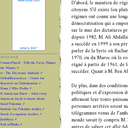
www.
flick
r
.com
D’abord, le maintien de régi
citoyens. S’il existe (ou plut
régimes ont connu une longé
démocratisation qui a emport
sur le mur des dictatures p
depuis 1982, M. Ali Abdalla
a succédé en 1999 à son pèr
what is this?
parler de la Syrie où Bachar
1970, ou du Maroc où le ro
SITES WEB
CounterPunch : Tells the Facts, Names
régné à partir de 1961, de l
the Names
succéder. Quant à M. Ben Ali
ei : The Electronic Intifada
GlobalResearch.ca - Centre for
Research on Globalization
De plus, dans des conditions 
Home | Who Profits
politiques et d’expression d
If Americans Knew - what every
affirment leur toute-puissanc
American needs to know about
Israel/Palestine
personnes arrêtées soient ma
Institute for Palestine studies
télégrammes venus de l’amba
Israeli Occupation Archive
monde savait (y compris M. 
Jadaliyya
Karl reMarks
autres de saluer cet allié f