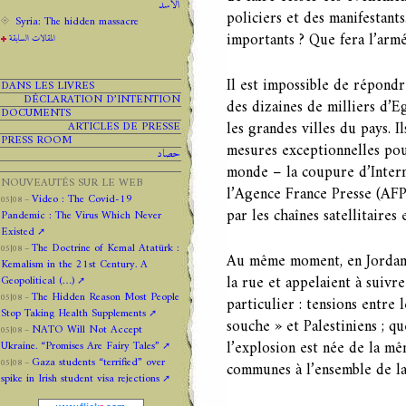
الاسد
policiers et des manifestant
Syria: The hidden massacre
importants ? Que fera l’armé
المقالات السابقة
Il est impossible de répondr
DANS LES LIVRES
DÉCLARATION D’INTENTION
des dizaines de milliers d’E
DOCUMENTS
les grandes villes du pays. I
ARTICLES DE PRESSE
PRESS ROOM
mesures exceptionnelles pou
حصاد
monde – la coupure d’Intern
NOUVEAUTÉS SUR LE WEB
l’Agence France Presse (AFP
Video : The Covid-19
05|08 –
par les chaînes satellitaire
Pandemic : The Virus Which Never
Existed
The Doctrine of Kemal Atatürk :
05|08 –
Au même moment, en Jordani
Kemalism in the 21st Century. A
la rue et appelaient à suivre
Geopolitical (…)
The Hidden Reason Most People
05|08 –
particulier : tensions entre
Stop Taking Health Supplements
souche » et Palestiniens ; q
NATO Will Not Accept
05|08 –
l’explosion est née de la mê
Ukraine. “Promises Are Fairy Tales”
Gaza students “terrified” over
05|08 –
communes à l’ensemble de la
spike in Irish student visa rejections