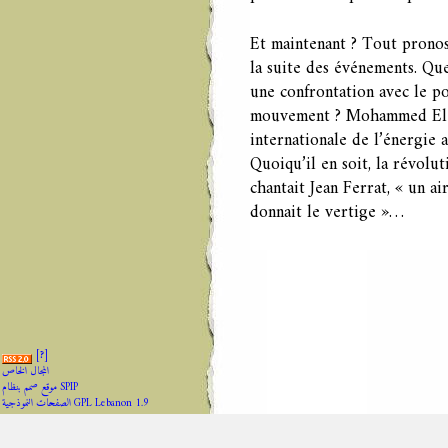
Et maintenant ? Tout pronos
la suite des événements. Que
une confrontation avec le po
mouvement ? Mohammed El-Ba
internationale de l’énergie 
Quoiqu’il en soit, la révolu
chantait Jean Ferrat, « un ai
donnait le vertige »…
[
?
]
المجال الخاص
موقع صمم بنظام SPIP
الصفحات النموذجية GPL Lebanon 1.9